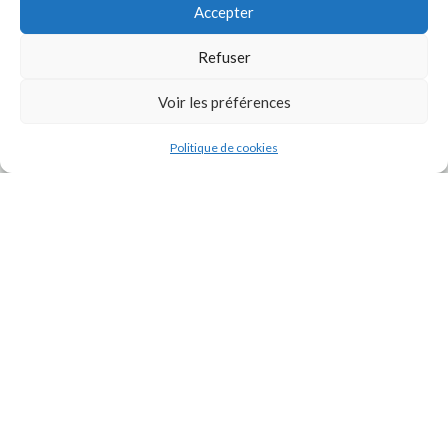
Accepter
Refuser
Voir les préférences
J'accepte la
Politique de confidentialité
de ce site.
Politique de cookies
INSTAGRAM