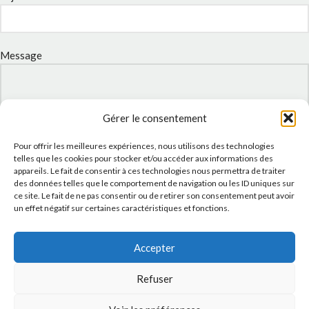
Message
Gérer le consentement
Pour offrir les meilleures expériences, nous utilisons des technologies
telles que les cookies pour stocker et/ou accéder aux informations des
appareils. Le fait de consentir à ces technologies nous permettra de traiter
des données telles que le comportement de navigation ou les ID uniques sur
ce site. Le fait de ne pas consentir ou de retirer son consentement peut avoir
un effet négatif sur certaines caractéristiques et fonctions.
J'accepte la
Politique de confidentialité
de ce site.
Accepter
Refuser
INSTAGRAM