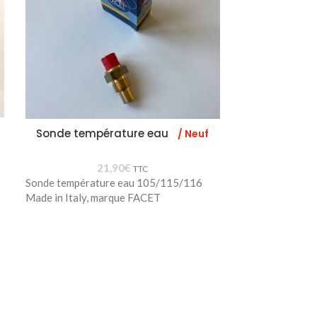
Sonde température eau
Joint culas
/ Neuf
/ Neuf
21,90
€
TTC
Sonde température eau 105/115/116
Made in Italy, marque FACET
60515793