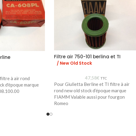
Filtre air 750-101 berlina et TI
rline
/ New Old Stock
47,58
€
iltre à air rond
TTC
Pour Giulietta Berline et TI filtre à air
ock d'époque marque
rond new old stock d’époque marque
08.100.00
FIAMM Valable aussi pour fourgon
Romeo