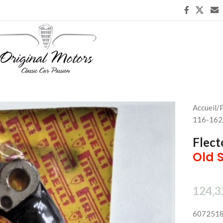
Accueil
/
P
116-162
Flect
Old 
124,3
607251