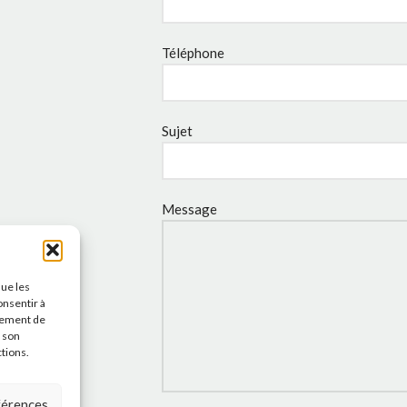
Téléphone
Sujet
Message
que les
onsentir à
tement de
r son
ctions.
éférences