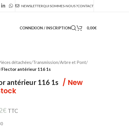
NEWSLETTER
QUI SOMMES-NOUS ?
CONTACT
CONNEXION / INSCRIPTION
0,00
€
ièces détachées
/
Transmission
/
Arbre et Pont
/
/
Flector antérieur 116 1s
/ New
or antérieur 116 1s
Stock
2
€
TTC
80