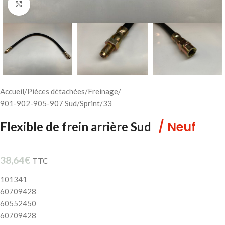
Cliquez pour agrandir
Accueil
/
Pièces détachées
/
Freinage
/
901-902-905-907 Sud/Sprint/33
/ Neuf
Flexible de frein arrière Sud
38,64
€
TTC
101341
60709428
60552450
60709428