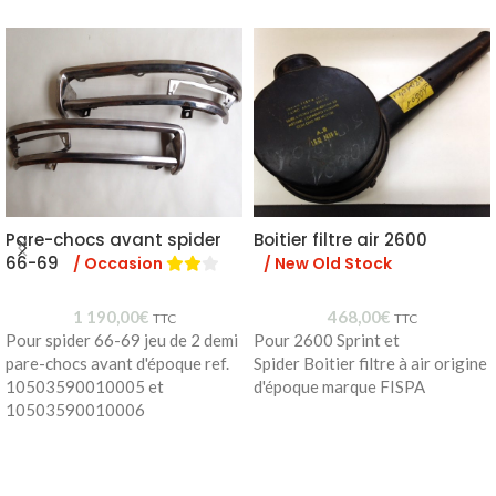
Pare-chocs avant spider
Boitier filtre air 2600
66-69
/ Occasion
/ New Old Stock
1 190,00
€
468,00
€
TTC
TTC
Pour spider 66-69 jeu de 2 demi
Pour 2600 Sprint et
pare-chocs avant d'époque ref.
Spider Boitier filtre à air origine
10503590010005 et
d'époque marque FISPA
10503590010006