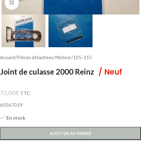
Cliquez pour agrandir
Accueil
/
Pièces détachées
/
Moteur
/
105-115
/ Neuf
Joint de culasse 2000 Reinz
72,00
€
TTC
60567019
En stock
AJOUTER AU PANIER