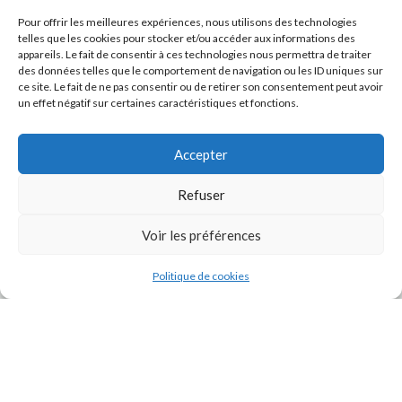
Pour offrir les meilleures expériences, nous utilisons des technologies
telles que les cookies pour stocker et/ou accéder aux informations des
appareils. Le fait de consentir à ces technologies nous permettra de traiter
des données telles que le comportement de navigation ou les ID uniques sur
ce site. Le fait de ne pas consentir ou de retirer son consentement peut avoir
un effet négatif sur certaines caractéristiques et fonctions.
Accepter
Refuser
J'accepte la
Politique de confidentialité
de ce site.
Voir les préférences
Politique de cookies
INSTAGRAM