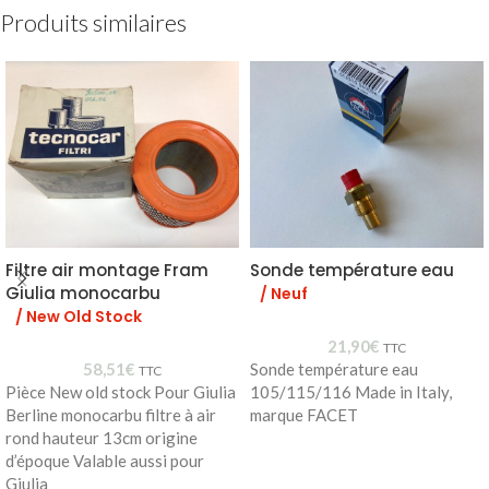
Produits similaires
Filtre air montage Fram
Sonde température eau
Giulia monocarbu
/ Neuf
/ New Old Stock
21,90
€
TTC
58,51
€
Sonde température eau
TTC
Pièce New old stock Pour Giulia
105/115/116 Made in Italy,
Berline monocarbu filtre à air
marque FACET
rond hauteur 13cm origine
d’époque Valable aussi pour
Giulia