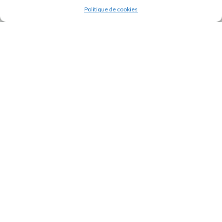
Politique de cookies
J'accepte la
Politique de confidentialité
de ce site.
INSTAGRAM