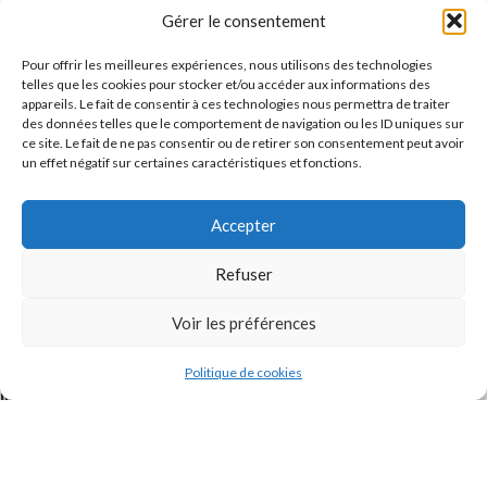
Message
Gérer le consentement
Pour offrir les meilleures expériences, nous utilisons des technologies
telles que les cookies pour stocker et/ou accéder aux informations des
appareils. Le fait de consentir à ces technologies nous permettra de traiter
des données telles que le comportement de navigation ou les ID uniques sur
ce site. Le fait de ne pas consentir ou de retirer son consentement peut avoir
un effet négatif sur certaines caractéristiques et fonctions.
Accepter
J'accepte la
Politique de confidentialité
de ce site.
Refuser
Voir les préférences
Politique de cookies
INSTAGRAM