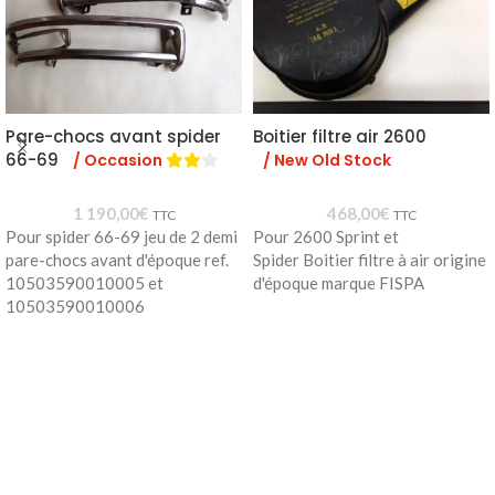
Pare-chocs avant spider
Boitier filtre air 2600
66-69
/ Occasion
/ New Old Stock
1 190,00
€
468,00
€
TTC
TTC
Pour spider 66-69 jeu de 2 demi
Pour 2600 Sprint et
pare-chocs avant d'époque ref.
Spider Boitier filtre à air origine
10503590010005 et
d'époque marque FISPA
10503590010006