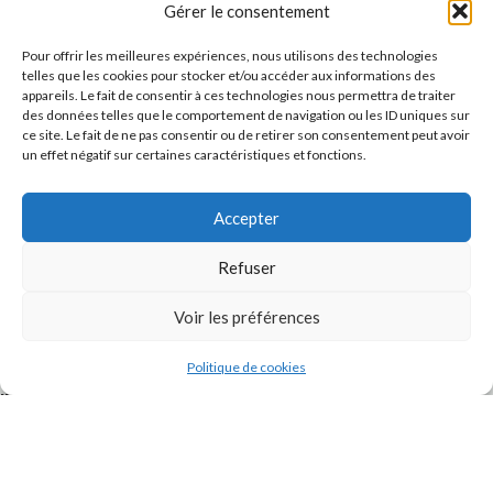
Gérer le consentement
Pour offrir les meilleures expériences, nous utilisons des technologies
telles que les cookies pour stocker et/ou accéder aux informations des
appareils. Le fait de consentir à ces technologies nous permettra de traiter
des données telles que le comportement de navigation ou les ID uniques sur
ce site. Le fait de ne pas consentir ou de retirer son consentement peut avoir
un effet négatif sur certaines caractéristiques et fonctions.
Accepter
J'accepte la
Politique de confidentialité
de ce site.
Refuser
Voir les préférences
Politique de cookies
INSTAGRAM