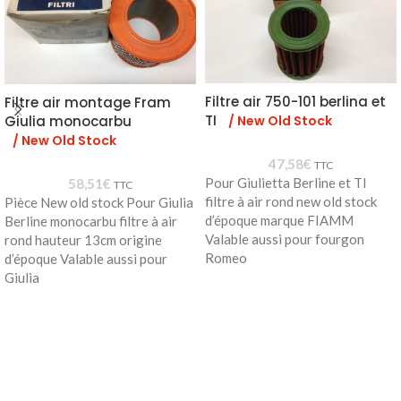
Filtre air 750-101 berlina et
Filtre air montage Fram
TI
/ New Old Stock
Giulia monocarbu
/ New Old Stock
47,58
€
TTC
Pour Giulietta Berline et TI
58,51
€
TTC
filtre à air rond new old stock
Pièce New old stock Pour Giulia
d’époque marque FIAMM
Berline monocarbu filtre à air
Valable aussi pour fourgon
rond hauteur 13cm origine
Romeo
d’époque Valable aussi pour
Giulia