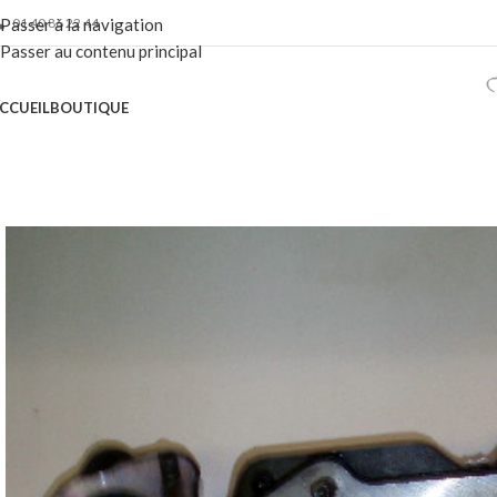
01 40 86 22 44
Passer à la navigation
Passer au contenu principal
CCUEIL
BOUTIQUE