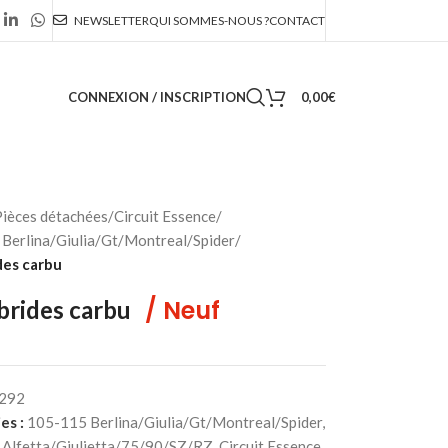
NEWSLETTER
QUI SOMMES-NOUS ?
CONTACT
CONNEXION / INSCRIPTION
0,00
€
ièces détachées
/
Circuit Essence
/
Berlina/Giulia/Gt/Montreal/Spider
/
des carbu
/ Neuf
brides carbu
292
es :
105-115 Berlina/Giulia/Gt/Montreal/Spider
,
Alfetta/Giulietta/75/90/SZ/RZ
,
Circuit Essence
,