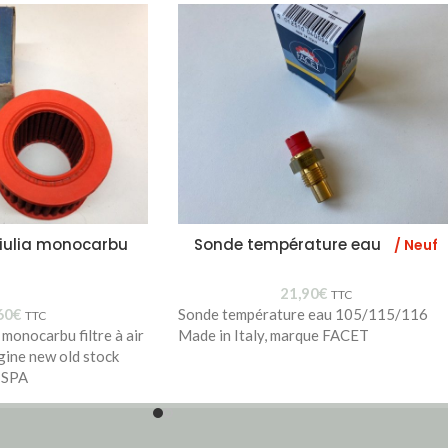
 Giulia monocarbu
Sonde température eau
/ Neuf
21,90
€
TTC
60
€
Sonde température eau 105/115/116
TTC
 monocarbu filtre à air
Made in Italy, marque FACET
gine new old stock
ISPA