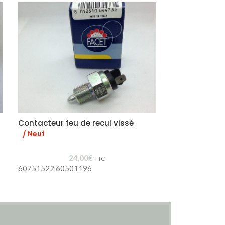
Contacteur feu de recul vissé
Support écha
caoutchouc
/ Neuf
24,00
€
TTC
60751522 60501196
60521386