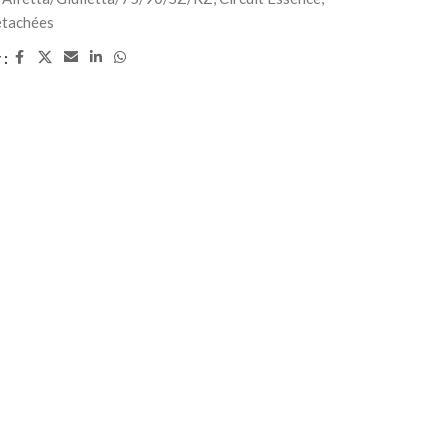
étachées
 :