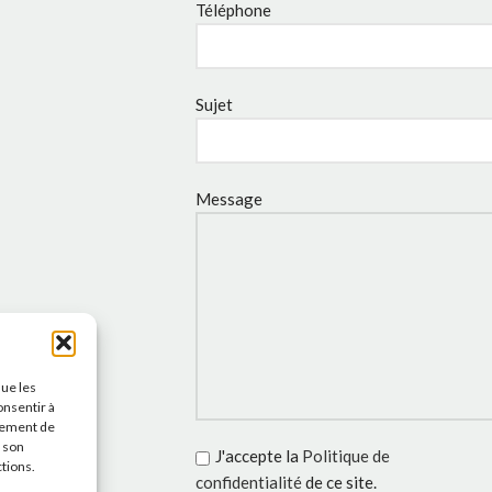
Téléphone
Sujet
Message
que les
onsentir à
tement de
r son
J'accepte la
Politique de
ctions.
confidentialité
de ce site.