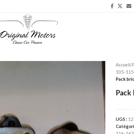
Accueil
/
P
105-115 
Pack bri
Pack 
UGS :
12
Catégori
116-162 