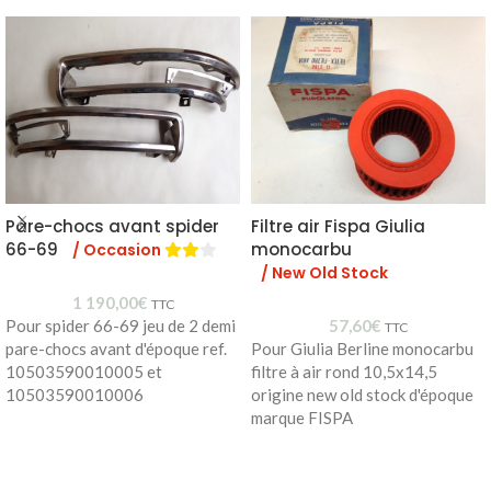
Pare-chocs avant spider
Filtre air Fispa Giulia
66-69
monocarbu
/ Occasion
/ New Old Stock
1 190,00
€
TTC
Pour spider 66-69 jeu de 2 demi
57,60
€
TTC
pare-chocs avant d'époque ref.
Pour Giulia Berline monocarbu
10503590010005 et
filtre à air rond 10,5x14,5
10503590010006
origine new old stock d'époque
marque FISPA