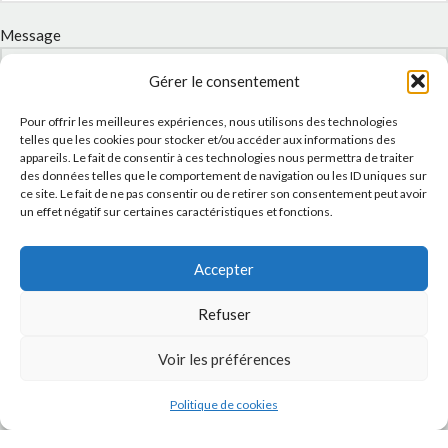
Message
Gérer le consentement
Pour offrir les meilleures expériences, nous utilisons des technologies
telles que les cookies pour stocker et/ou accéder aux informations des
appareils. Le fait de consentir à ces technologies nous permettra de traiter
des données telles que le comportement de navigation ou les ID uniques sur
ce site. Le fait de ne pas consentir ou de retirer son consentement peut avoir
un effet négatif sur certaines caractéristiques et fonctions.
Accepter
J'accepte la
Politique de confidentialité
de ce site.
Refuser
Voir les préférences
INSTAGRAM
Politique de cookies