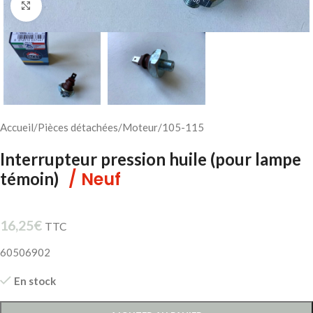
Cliquez pour agrandir
Accueil
/
Pièces détachées
/
Moteur
/
105-115
Interrupteur pression huile (pour lampe
/ Neuf
témoin)
16,25
€
TTC
60506902
En stock