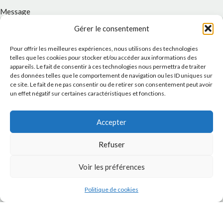
Message
Gérer le consentement
Pour offrir les meilleures expériences, nous utilisons des technologies
telles que les cookies pour stocker et/ou accéder aux informations des
appareils. Le fait de consentir à ces technologies nous permettra de traiter
des données telles que le comportement de navigation ou les ID uniques sur
ce site. Le fait de ne pas consentir ou de retirer son consentement peut avoir
un effet négatif sur certaines caractéristiques et fonctions.
Accepter
J'accepte la
Politique de confidentialité
de ce site.
Refuser
Voir les préférences
Politique de cookies
INSTAGRAM