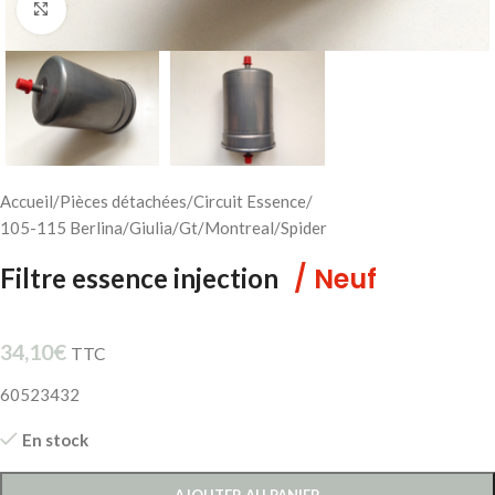
Cliquez pour agrandir
Accueil
/
Pièces détachées
/
Circuit Essence
/
105-115 Berlina/Giulia/Gt/Montreal/Spider
/ Neuf
Filtre essence injection
34,10
€
TTC
60523432
En stock
AJOUTER AU PANIER