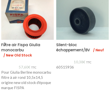
Filtre air Fispa Giulia
Silent-bloc
monocarbu
échappement/BV
/ Neuf
/ New Old Stock
10,38
€
TTC
57,60
€
60515936
TTC
Pour Giulia Berline monocarbu
filtre à air rond 10,5x14,5
origine new old stock d'époque
marque FISPA