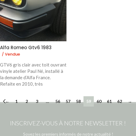
Alfa Romeo Gtv6 1983
/ Vendue
GTV6 gris clair avec toit ouvrant
vinyle atelier Paul Né, installé à
la demande d’Alfa France.
Refaite en 2010, très
←
1
2
3
…
56
57
58
59
60
61
62
→
INSCRIVEZ-VOUS À NOTRE NEWSLETTER !
Soyez les premiers informés de notre actualité !