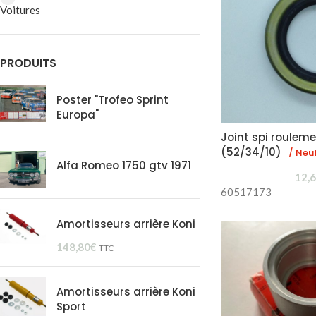
Voitures
PRODUITS
Poster "Trofeo Sprint
Europa"
Joint spi rouleme
(52/34/10)
/ Neu
Alfa Romeo 1750 gtv 1971
12,
60517173
Amortisseurs arrière Koni
148,80
€
TTC
Amortisseurs arrière Koni
Sport