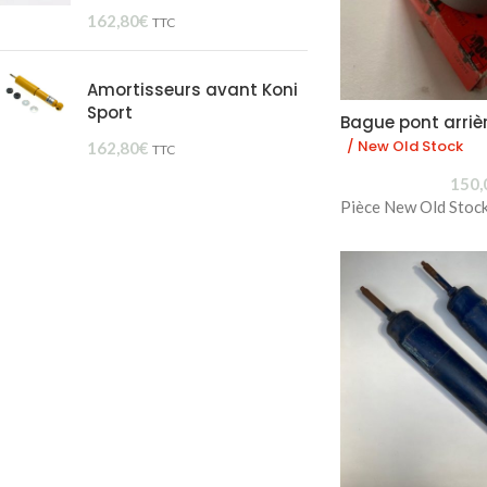
162,80
€
TTC
Amortisseurs avant Koni
Sport
Bague pont arriè
/ New Old Stock
162,80
€
TTC
150,
Pièce New Old Stock