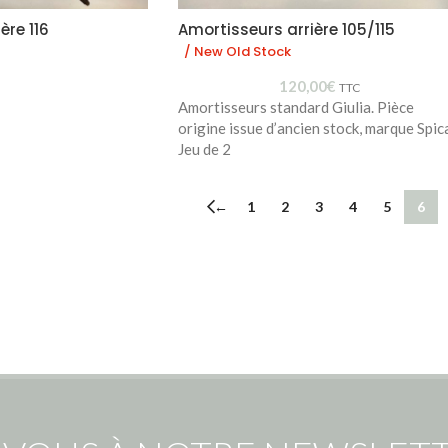
ère 116
Amortisseurs arrière 105/115
/ New Old Stock
120,00
€
TTC
Amortisseurs standard Giulia. Pièce
origine issue d’ancien stock, marque Spic
Jeu de 2
←
1
2
3
4
5
6