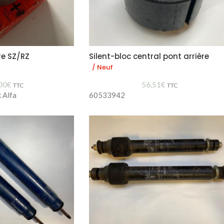
re SZ/RZ
Silent-bloc central pont arrière
/ Neuf
00
€
56,51
€
TTC
TTC
 Alfa
60533942