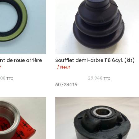
nt de roue arrière
Soufflet demi-arbre 116 6cyl. (kit)
f
/ Neuf
60
€
29,94
€
TTC
TTC
60728419