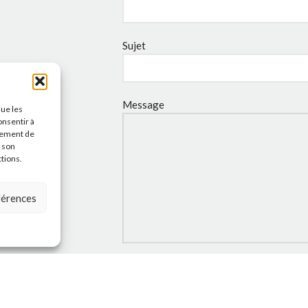
Sujet
Message
que les
onsentir à
tement de
r son
ctions.
éférences
J'accepte la
Politique de
confidentialité
de ce site.