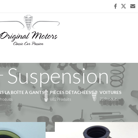
Suspension
S LA BOÎTE À GANTS
PIÈCES DÉTACHÉES
VOITURES
Produits
682 Produits
75 Produits
chées
/
Suspension
/
Page 6
Afficher
9
24