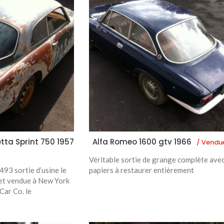
tta Sprint 750 1957
Alfa Romeo 1600 gtv 1966
/ Vendu
Véritable sortie de grange complète ave
493 sortie d’usine le
papiers à restaurer entièrement
t vendue à New York
ar Co. le