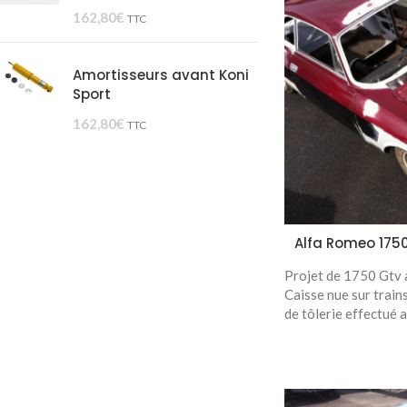
162,80
€
TTC
Amortisseurs avant Koni
Sport
162,80
€
TTC
Alfa Romeo 1750
Projet de 1750 Gtv a
Caisse nue sur trains
de tôlerie effectué 