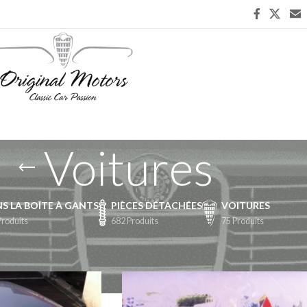
Voitures
S LA BOÎTE À GANTS
PIÈCES DÉTACHÉES
VOITURES
Produits
682 Produits
75 Produits
ge 4
Afficher
9
24