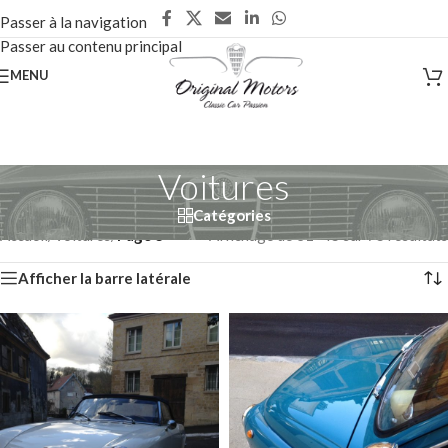
Passer à la navigation
Passer au contenu principal
MENU
Voitures
Catégories
Accueil
/
Voitures
/
Page 3
Affichage de 31–45 sur 75 résultats
Afficher la barre latérale