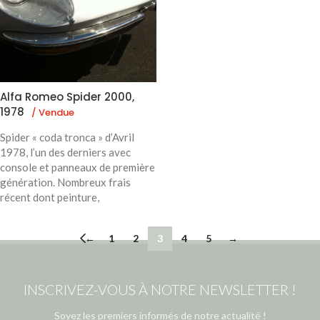
Alfa Romeo Spider 2000,
1978
/ Vendue
Spider « coda tronca » d’Avril
1978, l’un des derniers avec
console et panneaux de première
génération. Nombreux frais
récent dont peinture,
←
1
2
3
4
5
→
INSCRIVEZ-VOUS À NOTRE NEWSLETTER !
Soyez les premiers informés de notre actualité !