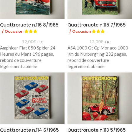
Quattroruote n.116 8/1965
Quattroruote n.115 7/1965
/ Occasion
/ Occasion
12,00
€
12,00
€
TTC
TTC
Amphicar Fiat 850 Spider 24
ASA 1000 Gt Gp Monaco 1000
Heures du Mans 196 pages,
Km du Nurburgring 232 pages,
rebord de couverture
rebord de couverture
légèrement abimée
légèrement abimée
Quattroruote n.114 6/1965
Quattroruote n.113 5/1965