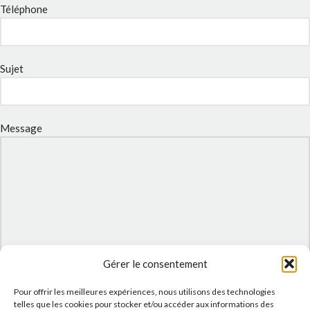
Téléphone
Sujet
Message
Gérer le consentement
J'accepte la
Politique de confidentialité
de ce site.
Pour offrir les meilleures expériences, nous utilisons des technologies
telles que les cookies pour stocker et/ou accéder aux informations des